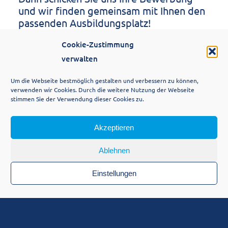
und wir finden gemeinsam mit Ihnen den
passenden Ausbildungsplatz!
Cookie-Zustimmung
verwalten
UNSERE KONTAKTDATEN
Um die Webseite bestmöglich gestalten und verbessern zu können,
verwenden wir Cookies. Durch die weitere Nutzung der Webseite
Ausbildungsverbund Pflege für
stimmen Sie der Verwendung dieser Cookies zu.
Gotha & Region
c/o Gothaer Bildungsgesellschaft mbH
Akzeptieren
Bürgeraue 2 | 99867 Gotha
Ablehnen
Nancy Fuhr-Bodenstein
Leiterin Ausbildungsverbund
Einstellungen
Fon: 03621 / 423-122
Mobi: 0170 / 7278958
Mail: nancy.fuhr-bodenstein@gobi-
gotha.de